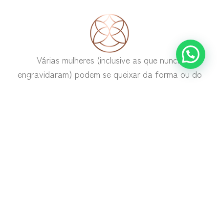
Várias mulheres (inclusive as que nunca
engravidaram) podem se queixar da forma ou do
volume mamário, descrevendo-o como incompatível
com o seu corpo. Nesses casos, faz-se necessária
uma avaliação detalhada para saber se existe
excesso de pele ou de tecido mamário, ou se de
ambos. Dessa forma, iremos indicar uma pexia
(mastopexia, suspensão das mamas) ou uma
redução (mamoplastia redutora).
De acordo com a avaliação e com o desejo da
paciente, será sugerido ou não a inclusão de