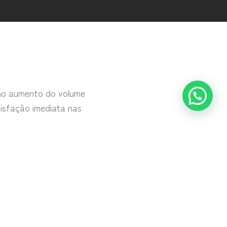
e no aumento do volume
tisfação imediata nas
volume mamário, mas
 mama decorrente da
uma mama harmoniosa.
equado para o biotipo
nálise dos tecidos