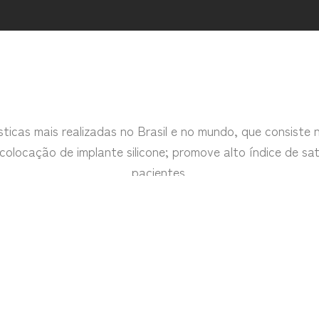
sticas mais realizadas no Brasil e no mundo, que consist
olocação de implante silicone; promove alto índice de sa
pacientes.
é indicado não só para mulheres que apresentam pouco 
locado em pacientes com grau leve de ptose (queda) da
e peso, evitando cirurgia maior e devolvendo à mulher 
 em nossa clínica escolher o tamanho do implante mais ad
ara isso, utilizamos um protocolo matemático baseado na a